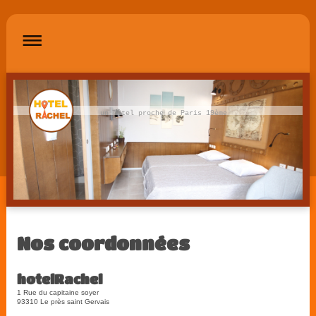
un hôtel proche de Paris 19ème
Nos coordonnées
hotelRachel
1
Rue du capitaine soyer
93310
Le près saint Gervais